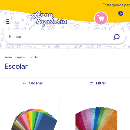
Entregamos
para todo
0
Início
.
Papeis
.
Escolar
Escolar
Ordenar
Filtrar