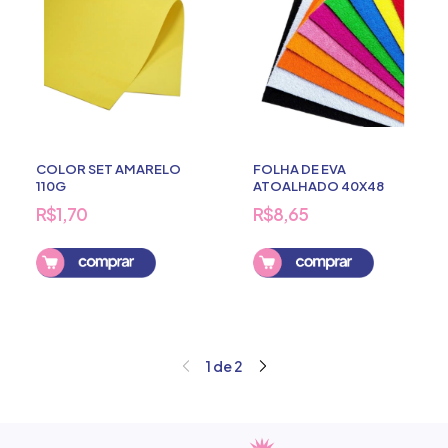
COLOR SET AMARELO
FOLHA DE EVA
110G
ATOALHADO 40X48
R$1,70
R$8,65
Comprar
1
de
2