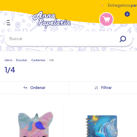
Entregamos
para to
0
Início
.
Escolar
.
Cadernos
.
1/4
1/4
Ordenar
Filtrar