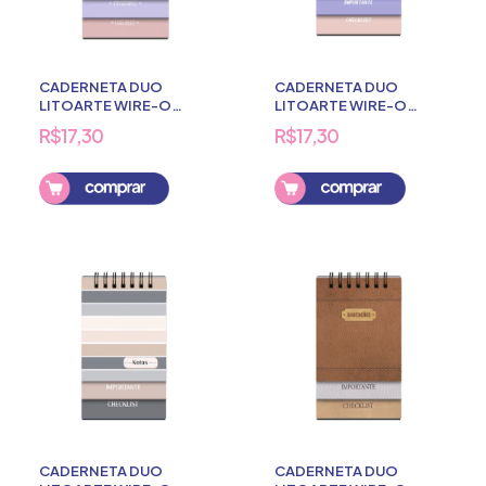
CADERNETA DUO
CADERNETA DUO
LITOARTE WIRE-O
LITOARTE WIRE-O
CACHORRINHOS 80
FLORAL 80 FOLHAS
R$17,30
R$17,30
FOLHAS
CADERNETA DUO
CADERNETA DUO